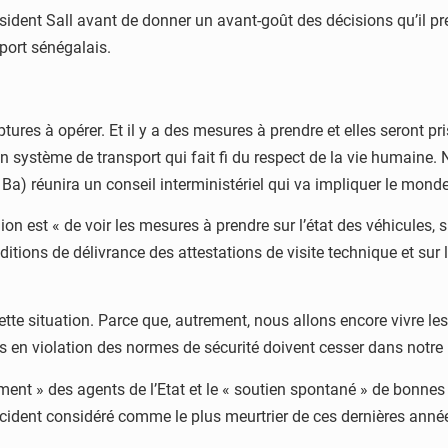
ésident Sall avant de donner un avant-goût des décisions qu’il pre
sport sénégalais.
ptures à opérer. Et il y a des mesures à prendre et elles seront p
n système de transport qui fait fi du respect de la vie humain
) réunira un conseil interministériel qui va impliquer le monde d
nion est « de voir les mesures à prendre sur l’état des véhicules, 
itions de délivrance des attestations de visite technique et sur 
tte situation. Parce que, autrement, nous allons encore vivre le
s en violation des normes de sécurité doivent cesser dans notre 
ement » des agents de l’Etat et le « soutien spontané » de bonnes
ccident considéré comme le plus meurtrier de ces dernières anné