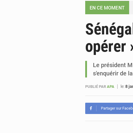
EN CE MOMENT
Sénégal 
opérer 
Le président Ma
s'enquérir de l
le:
8 ja
PUBLIÉ PAR
APA
Partager sur Face