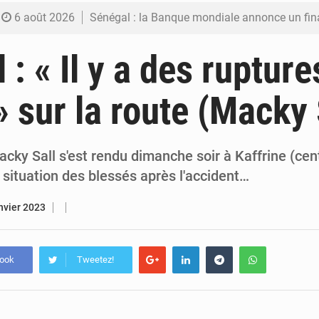
6 août 2026
Sénégal : la Banque mondiale annonce un financement de 340 milliards FCFA pour soutenir les
6 août 2026
Sénégal : la presse salue le nouvel appui financier 
: « Il y a des rupture
5 août 2026
Sénégal : les subventions à l’énergie bondissent à 729 milliards FCFA pour contenir les pri
» sur la route (Macky 
5 août 2026
Sénégal : le niveau du fleuve Sénégal poursuit sa montée à Podor, les autor
5 août 2026
Sénégal : Ousmane Diagne prêtera serment le 11 août comme président 
cky Sall s'est rendu dimanche soir à Kaffrine (cen
a situation des blessés après l'accident…
nvier 2023
book
Tweetez!