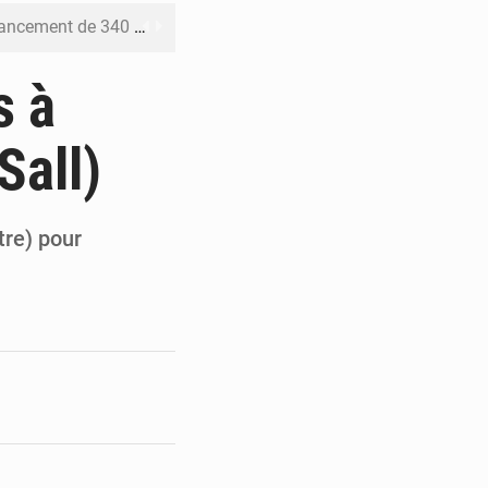
 priorités de la Vision Sénégal 2050
de la Banque mondiale
s à
x des carburants et de l’électricité
Sall)
ités appellent à la vigilance
du Conseil constitutionnel
tre) pour