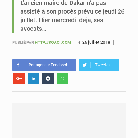
L’ancien maire de Dakar n’a pas
assisté à son procès prévu ce jeudi 26
Sénégal : Ousmane Diagne prêtera serment le 11 août comme président du Conseil constitutionnel
juillet. Hier mercredi déjà, ses
avocats…
le:
26 juillet 2018
PUBLIÉ PAR
HTTP://KOACI.COM
Partager sur Facebook
Tweetez!