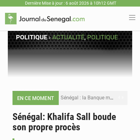
Dernière Mise à jour : 6 août 2026 à 10h12 GMT
POLITIQUE
›
ACTUALITÉ
,
POLITIQUE
Sénégal : la Banque mondiale annonce un financement de 340 milliards FCFA pour soutenir les priorités de la Vision Sénégal 2050
EN CE MOMENT
Sénégal : la presse salue le nouvel appui financier de la Banque mondiale
Sénégal: Khalifa Sall boude
son propre procès
Sénégal : les subventions à l’énergie bondissent à 729 milliards FCFA pour contenir les prix des carburants et de l’électricité
Sénégal : le niveau du fleuve Sénégal poursuit sa montée à Podor, les autorités appellent à la vigilance