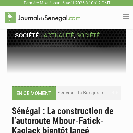
Dernière Mise à jour : 6 août 2026 à 10h12 GMT
SOCIÉTÉ
›
ACTUALITÉ
,
SOCIÉTÉ
Sénégal : la Banque mondiale annonce un financement de 340 milliards FCFA pour soutenir les priorités de la Vision Sénégal 2050
EN CE MOMENT
Sénégal : la presse salue le nouvel appui financier de la Banque mondiale
Sénégal : La construction de
l’autoroute Mbour-Fatick-
Sénégal : les subventions à l’énergie bondissent à 729 milliards FCFA pour contenir les prix des carburants et de l’électricité
Kaolack bientôt lancé
Sénégal : le niveau du fleuve Sénégal poursuit sa montée à Podor, les autorités appellent à la vigilance