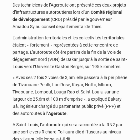
Des techniciens de l’Ageroute ont présenté ces deux projets
d’infrastructures autoroutières lors d’un
Comité régional
de développement
(CRD) présidé par le gouverneur
Amadou Sy au conseil départemental de Thiès.
L’administration territoriales et les collectivités territoriales
étaient « fortement » représentées à cette rencontre de
partage. L’autoroute côtière partira de la fin de la Voie de
dégagement nord (VDN) de Dakar jusqu’à la sortie de Saint-
Louis vers l’Université Gaston Berger, sur 195 kilomètres.
« Avec ses 2 fois 2 voies de 3,5m, elle passera à la périphérie
de Tivaouane Peulh, Lac Rose, Kayar, Notto, Mboro,
Tivaouane, Lompoul, Louga Rao et Saint-Louis, sur une
largeur de 25,6m et 100 m d’emprise », a expliqué Bakary
Bâ, ingénieur chargé du partenariat public privé (PPP) et
des autoroutes à l’
Ageroute
.
A Saint-Louis, l’autoroute qui sera raccordée à la RN2 par
une sortie vers Richard-Toll aura dix diffuseurs au niveau
des villes qu’elle longe, a-t-il dit.