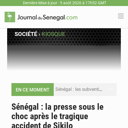
Dernière Mise à jour : 5 août 2026 à 17h52 GMT
SOCIÉTÉ
›
KIOSQUE
Sénégal : les subventions à l’énergie bondissent à 729 milliards FCFA pour contenir les prix des carburants et de l’électricité
EN CE MOMENT
Sénégal : le niveau du fleuve Sénégal poursuit sa montée à Podor, les autorités appellent à la vigilance
Sénégal : la presse sous le
choc après le tragique
Sénégal : Ousmane Diagne prêtera serment le 11 août comme président du Conseil constitutionnel
accident de Sikilo
Pétrole : le Sénégal clarifie les revenus tirés du champ de Sangomar et réfute les accusations sur un faible retour financier