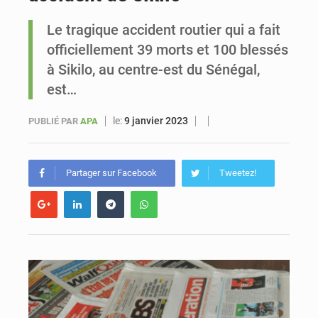
Le tragique accident routier qui a fait
Le vice-président de la Banque mondiale, Ousmane Diagana, est en visite au Sénégal
officiellement 39 morts et 100 blessés
à Sikilo, au centre-est du Sénégal,
est…
le:
9 janvier 2023
PUBLIÉ PAR
APA
Partager sur Facebook
Tweetez!