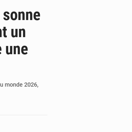
ités appellent à la vigilance
e sonne
du Conseil constitutionnel
nt un
ons sur un faible retour financier
e une
st en visite au Sénégal
du monde 2026,