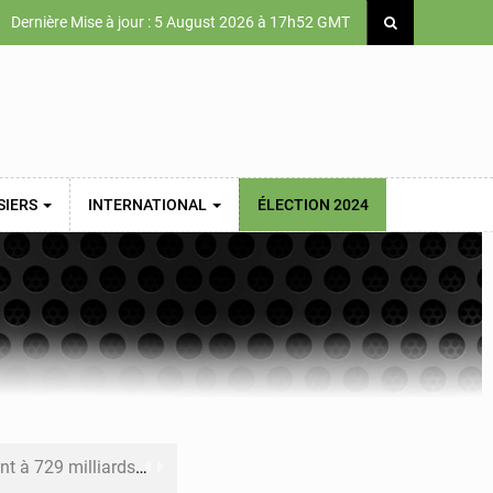
Dernière Mise à jour : 5 August 2026 à 17h52 GMT
SIERS
INTERNATIONAL
ÉLECTION 2024
x des carburants et de l’électricité