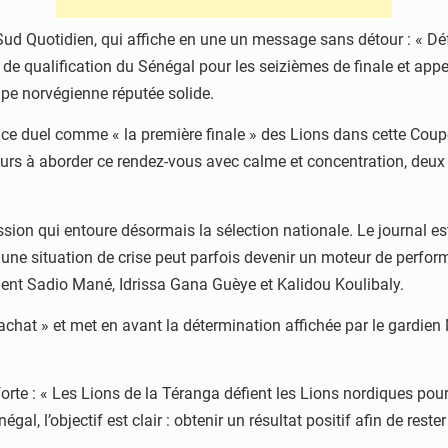
Sud Quotidien
, qui affiche en une un message sans détour : « Déf
 qualification du Sénégal pour les seizièmes de finale et appell
uipe norvégienne réputée solide.
 ce duel comme « la première finale » des Lions dans cette Cou
oueurs à aborder ce rendez-vous avec calme et concentration, deux 
ession qui entoure désormais la sélection nationale. Le journal est
 une situation de crise peut parfois devenir un moteur de perfor
ment
Sadio Mané
,
Idrissa Gana Guèye
et
Kalidou Koulibaly
.
rachat » et met en avant la détermination affichée par le gardien
rte : « Les Lions de la Téranga défient les Lions nordiques pour 
négal, l’objectif est clair : obtenir un résultat positif afin de re