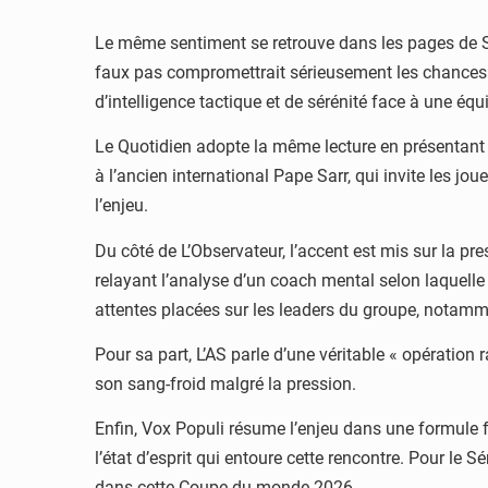
Le même sentiment se retrouve dans les pages de
faux pas compromettrait sérieusement les chances de
d’intelligence tactique et de sérénité face à une éq
Le Quotidien adopte la même lecture en présentant
à l’ancien international
Pape Sarr
, qui invite les j
l’enjeu.
Du côté de
L’Observateur
, l’accent est mis sur la pr
relayant l’analyse d’un coach mental selon laquelle
attentes placées sur les leaders du groupe, notam
Pour sa part,
L’AS
parle d’une véritable « opération 
son sang-froid malgré la pression.
Enfin,
Vox Populi
résume l’enjeu dans une formule fo
l’état d’esprit qui entoure cette rencontre. Pour le Sé
dans cette Coupe du monde 2026.