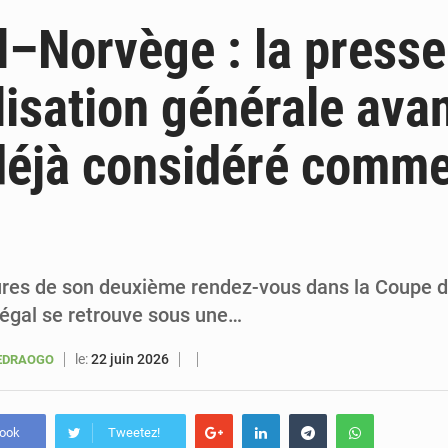
5 août 2026
Sénégal : le niveau du fleuve Sénégal poursuit sa montée à Podor, les autor
–Norvège : la press
5 août 2026
Sénégal : Ousmane Diagne prêtera serment le 11 août comme président 
lisation générale ava
5 août 2026
Pétrole : le Sénégal clarifie les revenus tirés du champ de Sangomar et réfute les accusati
déjà considéré comm
5 août 2026
Le vice-président de la Banque mondiale, Ousmane Diagana, e
res de son deuxième rendez-vous dans la Coupe 
négal se retrouve sous une…
le:
22 juin 2026
UEDRAOGO
book
Tweetez!