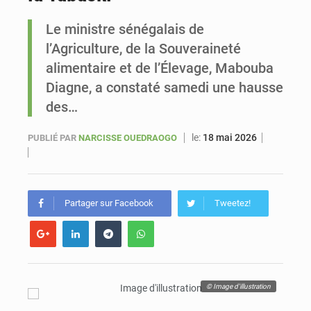
Le ministre sénégalais de
Le vice-président de la Banque mondiale, Ousmane Diagana, est en visite au Sénégal
l’Agriculture, de la Souveraineté
alimentaire et de l’Élevage, Mabouba
Diagne, a constaté samedi une hausse
des…
le:
18 mai 2026
PUBLIÉ PAR
NARCISSE OUEDRAOGO
Partager sur Facebook
Tweetez!
© Image d'illustration