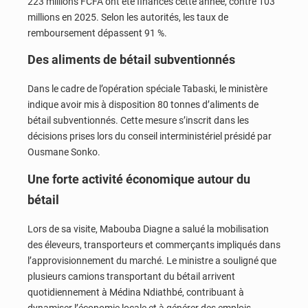
223 millions FCFA ont été financés cette année, contre 103
millions en 2025. Selon les autorités, les taux de
remboursement dépassent 91 %.
Des aliments de bétail subventionnés
Dans le cadre de l’opération spéciale
Tabaski
, le ministère
indique avoir mis à disposition 80 tonnes d’aliments de
bétail subventionnés. Cette mesure s’inscrit dans les
décisions prises lors du conseil interministériel présidé par
Ousmane Sonko
.
Une forte activité économique autour du
bétail
Lors de sa visite,
Mabouba Diagne
a salué la mobilisation
des éleveurs, transporteurs et commerçants impliqués dans
l’approvisionnement du marché. Le ministre a souligné que
plusieurs camions transportant du bétail arrivent
quotidiennement à
Médina Ndiathbé
, contribuant à
dynamiser l’économie locale et à générer des emplois.