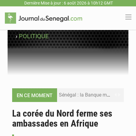
Dernière Mise à jour : 6 août 2026 à 10h12 GMT
›
POLITIQUE
Sénégal : la Banque mondiale annonce un financement de 340 milliards FCFA pour soutenir les priorités de la Vision Sénégal 2050
EN CE MOMENT
Sénégal : la presse salue le nouvel appui financier de la Banque mondiale
La corée du Nord ferme ses
ambassades en Afrique
Sénégal : les subventions à l’énergie bondissent à 729 milliards FCFA pour contenir les prix des carburants et de l’électricité
Sénégal : le niveau du fleuve Sénégal poursuit sa montée à Podor, les autorités appellent à la vigilance