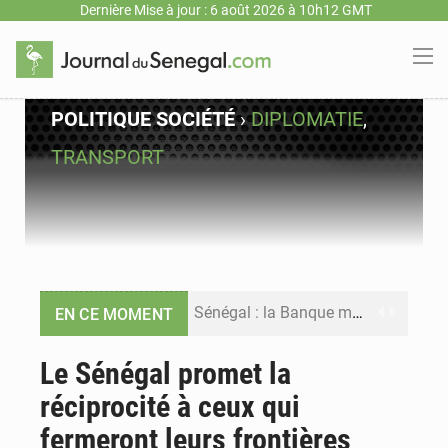
Dernière Mise à jour : 6 août 2026 à 10h12 GMT
POLITIQUE
SOCIÉTÉ
›
DIPLOMATIE
,
TRANSPORT
Sénégal : la Banque mondiale annonce un financement de 340 milliards FCFA pour soutenir les priorités de la Vision Sénégal 2050
EN CE MOMENT
Sénégal : la presse salue le nouvel appui financier de la Banque mondiale
Le Sénégal promet la
réciprocité à ceux qui
Sénégal : les subventions à l’énergie bondissent à 729 milliards FCFA pour contenir les prix des carburants et de l’électricité
fermeront leurs frontières
Sénégal : le niveau du fleuve Sénégal poursuit sa montée à Podor, les autorités appellent à la vigilance