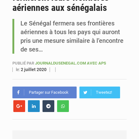
aériennes aux sénégalais
Sénégal : Ousmane Diagne prêtera serment le 11 août comme président du Conseil constitutionnel
Le Sénégal fermera ses frontières
aériennes à tous les pays qui auront
pris une mesure similaire à l’encontre
de ses…
PUBLIÉ PAR
JOURNALDUSENEGAL.COM AVEC APS
le:
2 juillet 2020
Partager sur Facebook
Tweetez!