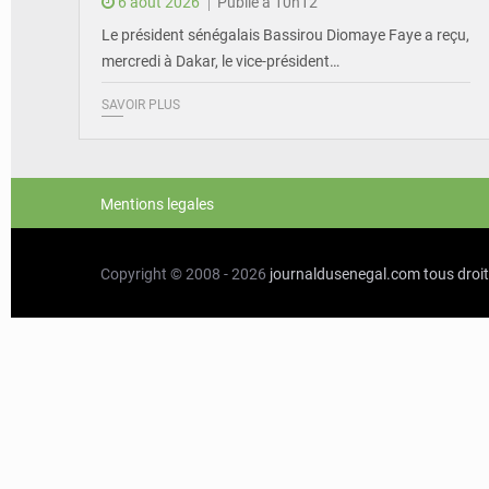
6 août 2026
Publié à 10h12
Le président sénégalais Bassirou Diomaye Faye a reçu,
mercredi à Dakar, le vice-président…
SAVOIR PLUS
Mentions legales
Copyright © 2008 - 2026
journaldusenegal.com
tous droi