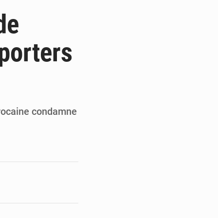
de la Banque mondiale
de
x des carburants et de l’électricité
porters
ités appellent à la vigilance
du Conseil constitutionnel
marocaine condamne