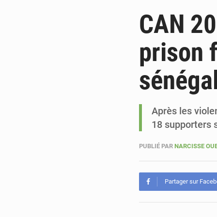
CAN 202
prison 
sénégal
Après les viole
18 supporters 
PUBLIÉ PAR
NARCISSE O
Partager sur Face