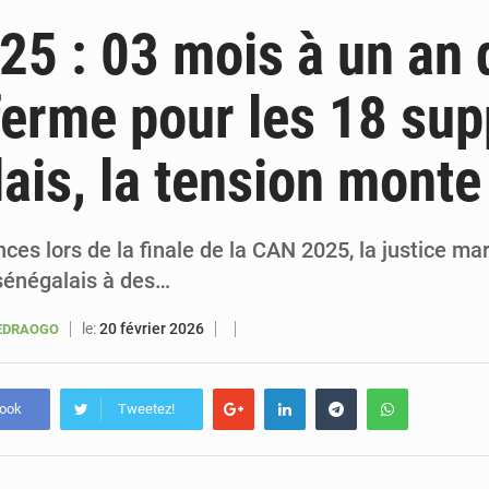
6 août 2026
Sénégal : la presse salue le nouvel appui financier 
5 : 03 mois à un an 
5 août 2026
Sénégal : les subventions à l’énergie bondissent à 729 milliards FCFA pour contenir les pri
ferme pour les 18 sup
5 août 2026
Sénégal : le niveau du fleuve Sénégal poursuit sa montée à Podor, les autor
ais, la tension monte
5 août 2026
Sénégal : Ousmane Diagne prêtera serment le 11 août comme président 
nces lors de la finale de la CAN 2025, la justice 
sénégalais à des…
le:
20 février 2026
UEDRAOGO
book
Tweetez!