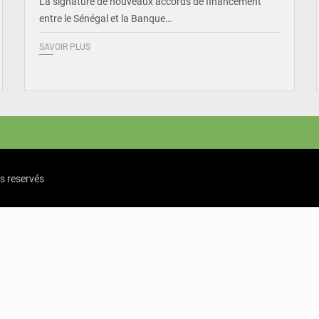
La signature de nouveaux accords de financement
entre le Sénégal et la Banque…
SAVOIR PLUS
ts reservés