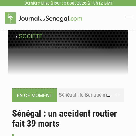
Dernière Mise à jour : 6 août 2026 à 10h12 GMT
›
SOCIÉTÉ
Sénégal : la Banque mondiale annonce un financement de 340 milliards FCFA pour soutenir les priorités de la Vision Sénégal 2050
EN CE MOMENT
Sénégal : la presse salue le nouvel appui financier de la Banque mondiale
Sénégal : un accident routier
fait 39 morts
Sénégal : les subventions à l’énergie bondissent à 729 milliards FCFA pour contenir les prix des carburants et de l’électricité
Sénégal : le niveau du fleuve Sénégal poursuit sa montée à Podor, les autorités appellent à la vigilance