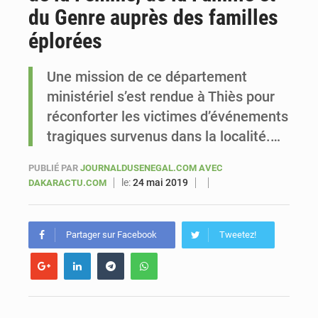
du Genre auprès des familles
Sénégal : Ousmane Diagne prêtera serment le 11 août comme président du Conseil constitutionnel
éplorées
Une mission de ce département
ministériel s’est rendue à Thiès pour
réconforter les victimes d’événements
tragiques survenus dans la localité.…
PUBLIÉ PAR
JOURNALDUSENEGAL.COM AVEC
le:
24 mai 2019
DAKARACTU.COM
Partager sur Facebook
Tweetez!