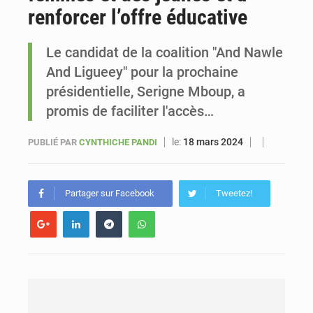
renforcer l’offre éducative
Sénégal : Ousmane Diagne prêtera serment le 11 août comme président du Conseil constitutionnel
Le candidat de la coalition "And Nawle
And Ligueey" pour la prochaine
présidentielle, Serigne Mboup, a
promis de faciliter l'accès…
le:
18 mars 2024
PUBLIÉ PAR
CYNTHICHE PANDI
Partager sur Facebook
Tweetez!