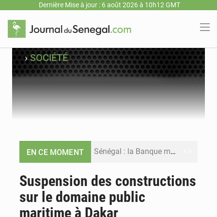
Dernière Mise à jour : 6 août 2026 à 10h12 GMT
›
SOCIÉTÉ
Sénégal : la Banque mondiale annonce un financement de 340 milliards FCFA pour soutenir les priorités de la Vision Sénégal 2050
EN CE MOMENT
Sénégal : la presse salue le nouvel appui financier de la Banque mondiale
Suspension des constructions
sur le domaine public
Sénégal : les subventions à l’énergie bondissent à 729 milliards FCFA pour contenir les prix des carburants et de l’électricité
maritime à Dakar
Sénégal : le niveau du fleuve Sénégal poursuit sa montée à Podor, les autorités appellent à la vigilance