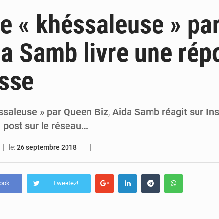
5 août 2026
Le vice-président de la Banque mondiale, Ousmane Diagana, e
e « khéssaleuse » pa
5 août 2026
Transparence, dette, cybersécurité : les grands dossiers à la un
da Samb livre une rép
5 août 2026
Sénégal : un nouveau commissariat inauguré à Touba afin de
asse
4 août 2026
Sénégal : le Magal de Touba entre appels à la paix, sécurité routiè
ssaleuse » par Queen Biz, Aida Samb réagit sur In
 post sur le réseau…
le:
26 septembre 2018
book
Tweetez!