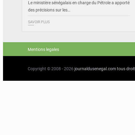
Le ministère sénégalais en charge du Pétrole a apporté
des précisions sur les…
SAVOIR PLUS
Mentions legales
Copyright © 2008 - 2026
journaldusenegal.com
tous droi