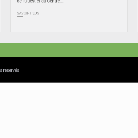
de l’Ouest et du Centre,…
SAVOIR PLUS
ts reservés