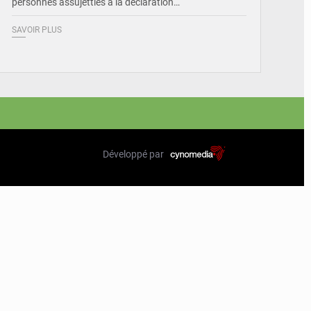
personnes assujetties à la déclaration…
SAVOIR PLUS
Développé par