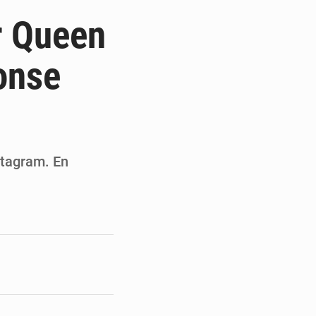
st en visite au Sénégal
r Queen
e de la presse sénégalaise
onse
 renforcer la sécurité
re et défis d’organisation
stagram. En