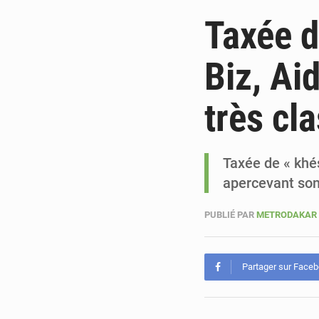
Taxée d
Biz, Ai
très cl
Taxée de « khé
apercevant son
PUBLIÉ PAR
METRODAKAR
Partager sur Face