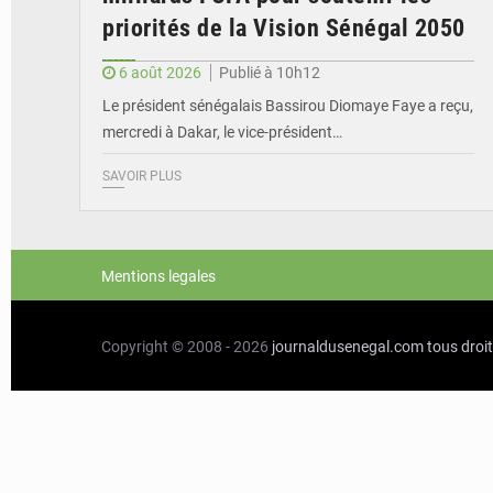
priorités de la Vision Sénégal 2050
6 août 2026
Publié à 10h12
Le président sénégalais Bassirou Diomaye Faye a reçu,
mercredi à Dakar, le vice-président…
SAVOIR PLUS
Mentions legales
Copyright © 2008 - 2026
journaldusenegal.com
tous droi