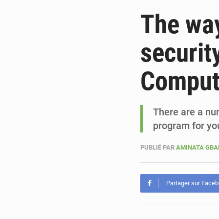
The way
securit
Comput
There are a nu
program for yo
PUBLIÉ PAR
AMINATA GB
Partager sur Face