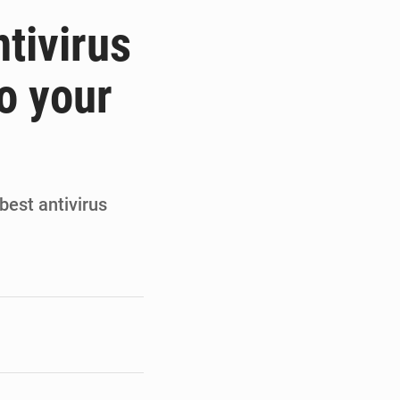
de la Banque mondiale
tivirus
x des carburants et de l’électricité
o your
ités appellent à la vigilance
du Conseil constitutionnel
best antivirus