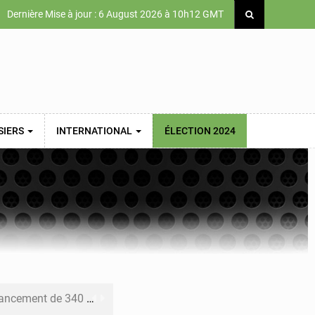
Dernière Mise à jour : 6 August 2026 à 10h12 GMT
SIERS
INTERNATIONAL
ÉLECTION 2024
 priorités de la Vision Sénégal 2050