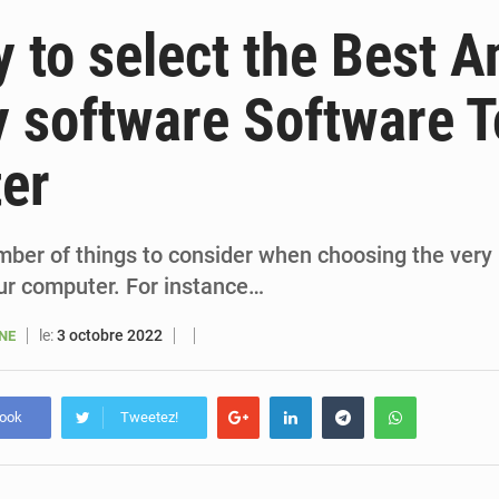
6 août 2026
Sénégal : la presse salue le nouvel appui financier 
 to select the Best An
5 août 2026
Sénégal : les subventions à l’énergie bondissent à 729 milliards FCFA pour contenir les pri
y software Software T
5 août 2026
Sénégal : le niveau du fleuve Sénégal poursuit sa montée à Podor, les autor
er
5 août 2026
Sénégal : Ousmane Diagne prêtera serment le 11 août comme président 
mber of things to consider when choosing the very 
ur computer. For instance…
le:
3 octobre 2022
ANE
book
Tweetez!