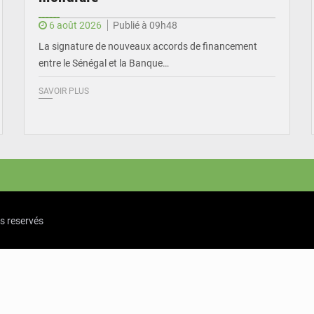
6 août 2026
Publié à 09h48
La signature de nouveaux accords de financement
entre le Sénégal et la Banque…
SAVOIR PLUS
ts reservés