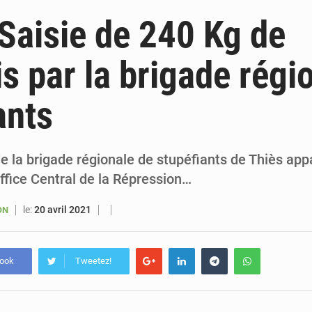
6 août 2026
Sénégal : la presse salue le nouvel appui financier 
 Saisie de 240 Kg de
5 août 2026
Sénégal : les subventions à l’énergie bondissent à 729 milliards FCFA pour contenir les pri
s par la brigade régi
5 août 2026
Sénégal : le niveau du fleuve Sénégal poursuit sa montée à Podor, les autor
ants
5 août 2026
Sénégal : Ousmane Diagne prêtera serment le 11 août comme président 
 la brigade régionale de stupéfiants de Thiès app
Office Central de la Répression…
le:
20 avril 2021
ON
book
Tweetez!