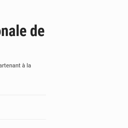
de la Banque mondiale
x des carburants et de l’électricité
onale de
ités appellent à la vigilance
du Conseil constitutionnel
artenant à la