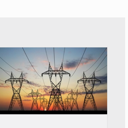
© RTS