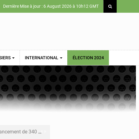
Dernière Mise à jour : 6 August 2026 à 10h12 GMT
SIERS
INTERNATIONAL
ÉLECTION 2024
 priorités de la Vision Sénégal 2050