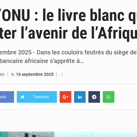
6 août 2026
Sénégal : la presse salue le nouvel appui financier 
’ONU : le livre blanc q
5 août 2026
Sénégal : les subventions à l’énergie bondissent à 729 milliards FCFA pour contenir les pri
er l’avenir de l’Afriq
5 août 2026
Sénégal : le niveau du fleuve Sénégal poursuit sa montée à Podor, les autor
5 août 2026
Sénégal : Ousmane Diagne prêtera serment le 11 août comme président 
embre 2025 - Dans les couloirs feutrés du siège de
 bancaire africaine s'apprête à…
le:
16 septembre 2025
NDI
book
Tweetez!