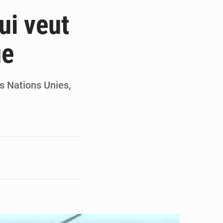
de la Banque mondiale
ui veut
x des carburants et de l’électricité
ue
ités appellent à la vigilance
du Conseil constitutionnel
s Nations Unies,