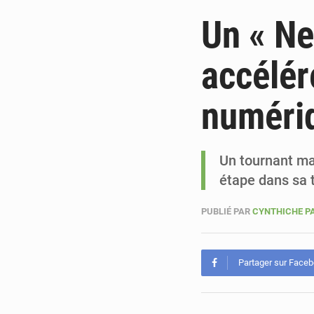
Un « Ne
accélér
numéri
Un tournant ma
étape dans sa 
PUBLIÉ PAR
CYNTHICHE P
Partager sur Face