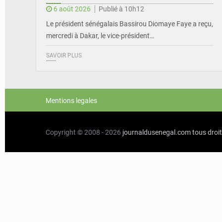
6 août 2026
Publié à 10h12
Le président sénégalais Bassirou Diomaye Faye a reçu,
mercredi à Dakar, le vice-président…
SAVOIR PLUS
Mentions legales
Copyright © 2008 - 2026
journaldusenegal.com
tous droi