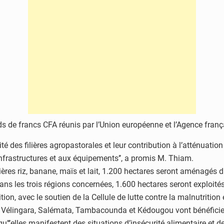
liards de francs CFA réunis par l’Union européenne et l’Agence fr
 des filières agropastorales et leur contribution à l’atténuation d
frastructures et aux équipements’’, a promis M. Thiam.
lières riz, banane, maïs et lait, 1.200 hectares seront aménagés 
ns les trois régions concernées, 1.600 hectares seront exploités
rition, avec le soutien de la Cellule de lutte contre la malnutriti
Vélingara, Salémata, Tambacounda et Kédougou vont bénéficier 
 qu’‘’elles manifestent des situations d’insécurité alimentaire et 