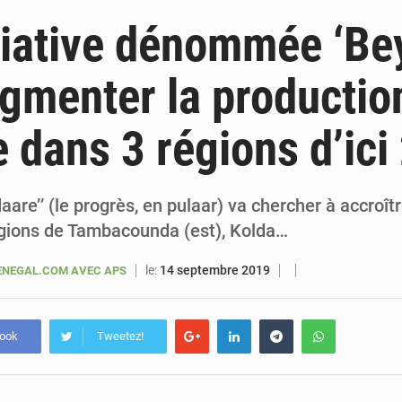
6 août 2026
Sénégal : la presse salue le nouvel appui financier 
tiative dénommée ‘Be
5 août 2026
Sénégal : les subventions à l’énergie bondissent à 729 milliards FCFA pour contenir les pri
gmenter la productio
5 août 2026
Sénégal : le niveau du fleuve Sénégal poursuit sa montée à Podor, les autor
e dans 3 régions d’ici
5 août 2026
Sénégal : Ousmane Diagne prêtera serment le 11 août comme président 
daare’’ (le progrès, en pulaar) va chercher à accroît
égions de Tambacounda (est), Kolda…
le:
14 septembre 2019
NEGAL.COM AVEC APS
book
Tweetez!