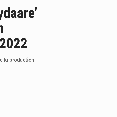
de la Banque mondiale
ydaare’
x des carburants et de l’électricité
n
ités appellent à la vigilance
 2022
du Conseil constitutionnel
re la production