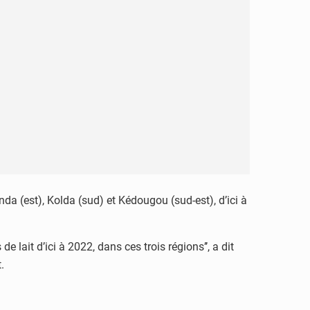
nda (est), Kolda (sud) et Kédougou (sud-est), d’ici à
lait d’ici à 2022, dans ces trois régions’’, a dit
.