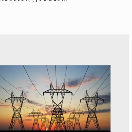
© RTS