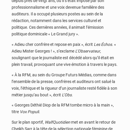
depuis près de vingt ans, où il s’était imposé par son
professionnalisme et une voix devenue familière des
auditeurs. Il a occupé plusieurs postes au sein de la
rédaction, notamment dans les services culturel et
politique. Ces dernières années, il animait l’émission
politique dominicale « Le Grand jury ».
« Adieu cher confrère et repose en paix », écrit
Les Échos
. «
Adieu Mister Georges ! », s’exclame
L’Observateur
,
soulignant que le journaliste est décédé alors qu’il était en
plein travail, provoquant une vive émotion à travers le pays.
« À la RFM, au sein du Groupe Futurs Médias, comme dans
l’ensemble de la presse, confrères et auditeurs ont salué la
voix, l’éthique et la rigueur d’un journaliste resté fidèle à son
métier jusqu’au bout », écrit
L’Obs
.
« Georges Déthié Diop de la RFM tombe micro à la main »,
titre
Vox Populi
.
Sur le plan sportif,
WalfQuotidien
met en avant le retour de
Cheikh Sarr à la tête de la sélection nationale féminine de