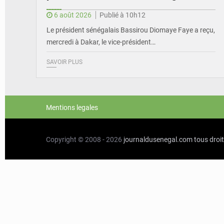
6 août 2026
Publié à 10h12
Le président sénégalais Bassirou Diomaye Faye a reçu,
mercredi à Dakar, le vice-président…
SAVOIR PLUS
Mentions legales
Copyright © 2008 - 2026
journaldusenegal.com
tous droi