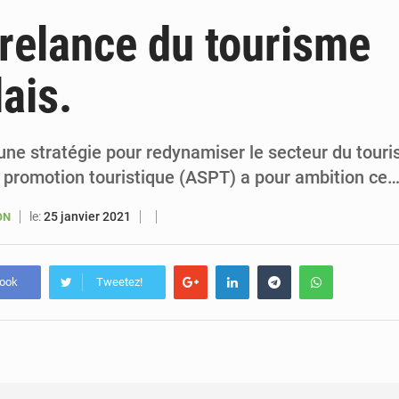
6 août 2026
Sénégal : la presse salue le nouvel appui financier 
 relance du tourisme
5 août 2026
Sénégal : les subventions à l’énergie bondissent à 729 milliards FCFA pour contenir les pri
ais.
5 août 2026
Sénégal : le niveau du fleuve Sénégal poursuit sa montée à Podor, les autor
5 août 2026
Sénégal : Ousmane Diagne prêtera serment le 11 août comme président 
 une stratégie pour redynamiser le secteur du tour
 promotion touristique (ASPT) a pour ambition ce
le:
25 janvier 2021
ON
book
Tweetez!