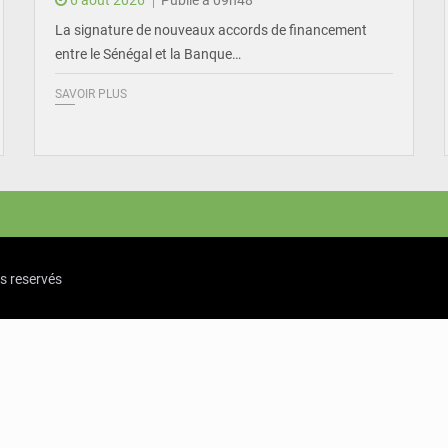
6 août 2026
Publié à 09h48
La signature de nouveaux accords de financement
entre le Sénégal et la Banque…
SAVOIR PLUS
ts reservés