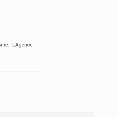
de la Banque mondiale
x des carburants et de l’électricité
ités appellent à la vigilance
du Conseil constitutionnel
isme. L’Agence
…