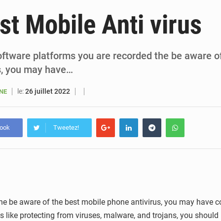
6 août 2026
Sénégal : la presse salue le nouvel appui financier 
st Mobile Anti virus
5 août 2026
Sénégal : les subventions à l’énergie bondissent à 729 milliards FCFA pour contenir les pri
5 août 2026
Sénégal : le niveau du fleuve Sénégal poursuit sa montée à Podor, les autor
software platforms you are recorded the be aware o
s, you may have…
5 août 2026
Sénégal : Ousmane Diagne prêtera serment le 11 août comme président 
le:
26 juillet 2022
ANE
book
Tweetez!
he be aware of the best mobile phone antivirus, you may have co
s like protecting from viruses, malware, and trojans, you should 