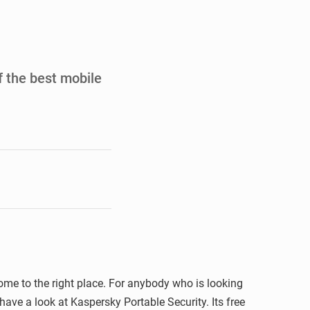
de la Banque mondiale
x des carburants et de l’électricité
ités appellent à la vigilance
f the best mobile
du Conseil constitutionnel
me to the right place. For anybody who is looking
have a look at Kaspersky Portable Security. Its free