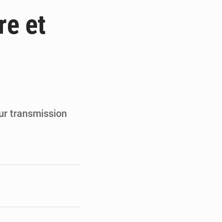
de la Banque mondiale
re et
x des carburants et de l’électricité
ités appellent à la vigilance
du Conseil constitutionnel
our transmission