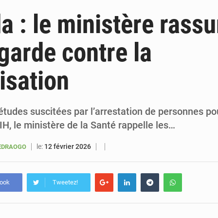
6 août 2026
Sénégal : la presse salue le nouvel appui financier 
a : le ministère rassu
5 août 2026
Sénégal : les subventions à l’énergie bondissent à 729 milliards FCFA pour contenir les pri
garde contre la
5 août 2026
Sénégal : le niveau du fleuve Sénégal poursuit sa montée à Podor, les autor
isation
5 août 2026
Sénégal : Ousmane Diagne prêtera serment le 11 août comme président 
études suscitées par l’arrestation de personnes p
IH, le ministère de la Santé rappelle les…
le:
12 février 2026
UEDRAOGO
book
Tweetez!