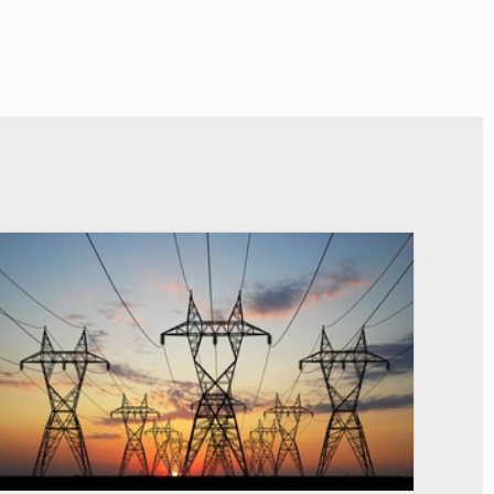
© RTS