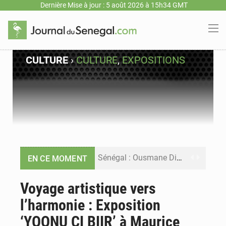
Dernière Mise à jour : 5 août 2026 à 15h34 GMT
CULTURE
›
CULTURE
,
EXPOSITIONS
Sénégal : Ousmane Diagne prêtera serment le 11 août comme président du Conseil constitutionnel
EN CE MOMENT
Pétrole : le Sénégal clarifie les revenus tirés du champ de Sangomar et réfute les accusations sur un faible retour financier
Voyage artistique vers
l’harmonie : Exposition
Le vice-président de la Banque mondiale, Ousmane Diagana, est en visite au Sénégal
‘YOONU CI BIIR’ à Maurice
Transparence, dette, cybersécurité : les grands dossiers à la une de la presse sénégalaise