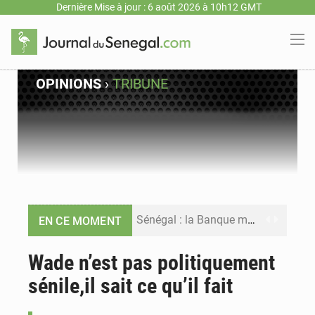
Dernière Mise à jour : 6 août 2026 à 10h12 GMT
OPINIONS
›
TRIBUNE
Sénégal : la Banque mondiale annonce un financement de 340 milliards FCFA pour soutenir les priorités de la Vision Sénégal 2050
EN CE MOMENT
Sénégal : la presse salue le nouvel appui financier de la Banque mondiale
Wade n’est pas politiquement
sénile,il sait ce qu’il fait
Sénégal : les subventions à l’énergie bondissent à 729 milliards FCFA pour contenir les prix des carburants et de l’électricité
Sénégal : le niveau du fleuve Sénégal poursuit sa montée à Podor, les autorités appellent à la vigilance