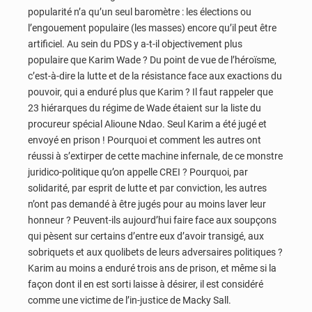
popularité n’a qu’un seul baromètre : les élections ou
l’engouement populaire (les masses) encore qu’il peut être
artificiel. Au sein du PDS y a-t-il objectivement plus
populaire que Karim Wade ? Du point de vue de l’héroïsme,
c’est-à-dire la lutte et de la résistance face aux exactions du
pouvoir, qui a enduré plus que Karim ? Il faut rappeler que
23 hiérarques du régime de Wade étaient sur la liste du
procureur spécial Alioune Ndao. Seul Karim a été jugé et
envoyé en prison ! Pourquoi et comment les autres ont
réussi à s’extirper de cette machine infernale, de ce monstre
juridico-politique qu’on appelle CREI ? Pourquoi, par
solidarité, par esprit de lutte et par conviction, les autres
n’ont pas demandé à être jugés pour au moins laver leur
honneur ? Peuvent-ils aujourd’hui faire face aux soupçons
qui pèsent sur certains d’entre eux d’avoir transigé, aux
sobriquets et aux quolibets de leurs adversaires politiques ?
Karim au moins a enduré trois ans de prison, et même si la
façon dont il en est sorti laisse à désirer, il est considéré
comme une victime de l’in-justice de Macky Sall.