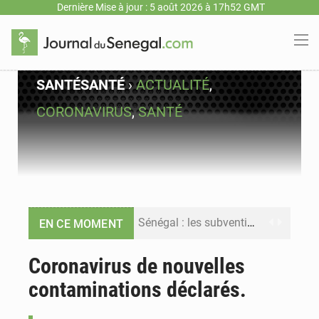
Dernière Mise à jour : 5 août 2026 à 17h52 GMT
SANTÉ
SANTÉ
›
ACTUALITÉ
,
CORONAVIRUS
,
SANTÉ
Sénégal : les subventions à l’énergie bondissent à 729 milliards FCFA pour contenir les prix des carburants et de l’électricité
EN CE MOMENT
Sénégal : le niveau du fleuve Sénégal poursuit sa montée à Podor, les autorités appellent à la vigilance
Coronavirus de nouvelles
contaminations déclarés.
Sénégal : Ousmane Diagne prêtera serment le 11 août comme président du Conseil constitutionnel
Pétrole : le Sénégal clarifie les revenus tirés du champ de Sangomar et réfute les accusations sur un faible retour financier