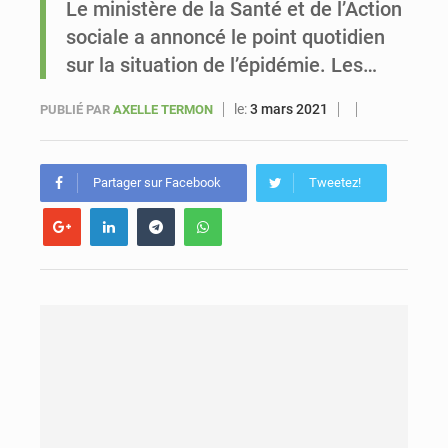
Le ministère de la Santé et de l’Action
sociale a annoncé le point quotidien
Le vice-président de la Banque mondiale, Ousmane Diagana, est en visite au Sénégal
sur la situation de l’épidémie. Les…
le:
3 mars 2021
PUBLIÉ PAR
AXELLE TERMON
Partager sur Facebook
Tweetez!