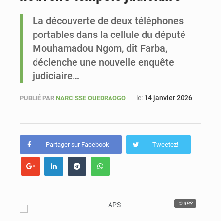
La découverte de deux téléphones
Sénégal : Ousmane Diagne prêtera serment le 11 août comme président du Conseil constitutionnel
portables dans la cellule du député
Mouhamadou Ngom, dit Farba,
déclenche une nouvelle enquête
judiciaire…
le:
14 janvier 2026
PUBLIÉ PAR
NARCISSE OUEDRAOGO
Partager sur Facebook
Tweetez!
© APS