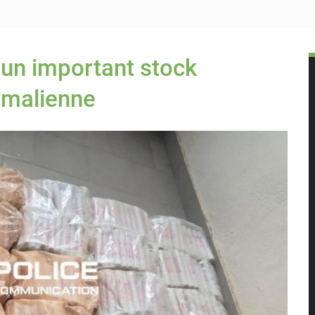
 presse salue le nouvel appui financier de la Banque mondiale
 subventions à l’énergie bondissent à 729 milliards FCFA pour cont
t un important stock
 niveau du fleuve Sénégal poursuit sa montée à Podor, les autorit
e malienne
smane Diagne prêtera serment le 11 août comme président du C