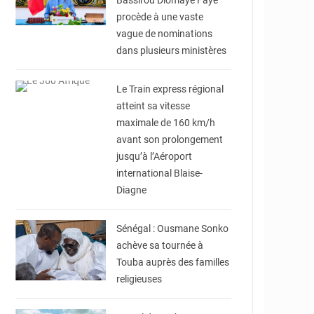
Bassirou Diomaye Faye
procède à une vaste
vague de nominations
dans plusieurs ministères
© Le 360 Afrique
Le Train express régional
atteint sa vitesse
maximale de 160 km/h
avant son prolongement
jusqu’à l’Aéroport
international Blaise-
Diagne
© XIBAARU
Sénégal : Ousmane Sonko
achève sa tournée à
Touba auprès des familles
religieuses
© Laviesenegalaise