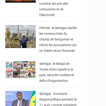
contenir les prix des
carburants et de
l’électricité
© RTS
Pétrole : le Sénégal clarifie
les revenus tirés du
champ de Sangomar et
réfute les accusations sur
un faible retour financier
© Ma revue de presse
Sénégal : le Magal de
Touba entre appels à la
paix, sécurité routière et
défis d’organisation
© RTS
Sénégal : Ousmane
Diagne prêtera serment le
11 août comme président