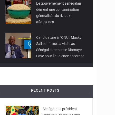
Le gouvernement sénégalais
dément une contamination
généralisée du riz aux
aflatoxines
© SENEGO
Candidature à l’ONU : Macky
Sall confirme sa visite au
Sénégal et remercie Diomaye
Faye pour l’audience accordée
RECENT POSTS
© Laviesenegalaise
Sénégal : Le président