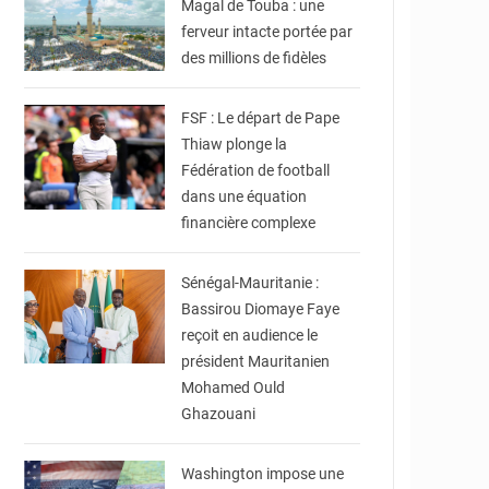
Magal de Touba : une
ferveur intacte portée par
des millions de fidèles
© SENEGO
FSF : Le départ de Pape
Thiaw plonge la
Fédération de football
dans une équation
financière complexe
© Dakarpost.com
Sénégal-Mauritanie :
Bassirou Diomaye Faye
reçoit en audience le
président Mauritanien
Mohamed Ould
Ghazouani
© NDARA info
Washington impose une