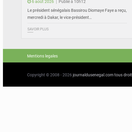
6 août 2026
Publié à 10h12
Le président sénégalais Bassirou Diomaye Faye a reçu,
mercredi à Dakar, le vice-président…
SAVOIR PLUS
Mentions legales
Copyright © 2008 - 2026
journaldusenegal.com
tous droi