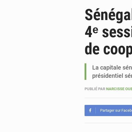
Sénégal
4ᵉ sess
de coop
La capitale sén
présidentiel s
PUBLIÉ PAR
NARCISSE O
Partager sur Face