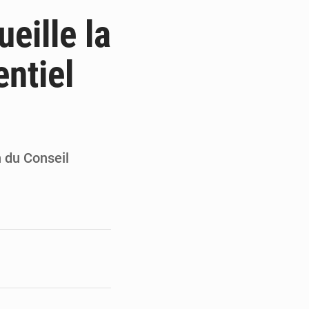
de la Banque mondiale
eille la
x des carburants et de l’électricité
entiel
ités appellent à la vigilance
du Conseil constitutionnel
n du Conseil