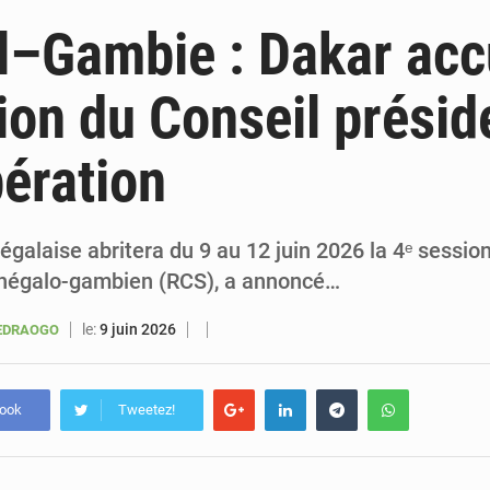
6 août 2026
Sénégal : la presse salue le nouvel appui financier 
–Gambie : Dakar accu
5 août 2026
Sénégal : les subventions à l’énergie bondissent à 729 milliards FCFA pour contenir les pri
ion du Conseil présid
5 août 2026
Sénégal : le niveau du fleuve Sénégal poursuit sa montée à Podor, les autor
ération
5 août 2026
Sénégal : Ousmane Diagne prêtera serment le 11 août comme président 
égalaise abritera du 9 au 12 juin 2026 la 4ᵉ sessio
énégalo-gambien (RCS), a annoncé…
le:
9 juin 2026
UEDRAOGO
book
Tweetez!