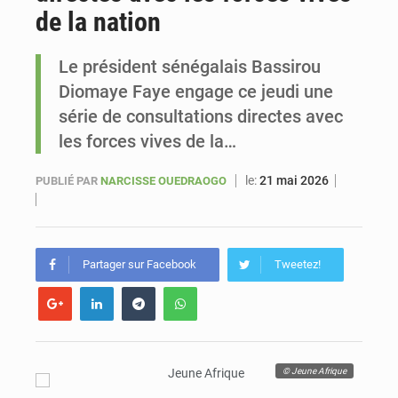
de la nation
Sénégal : Ousmane Diagne prêtera serment le 11 août comme président du Conseil constitutionnel
Le président sénégalais Bassirou
Diomaye Faye engage ce jeudi une
série de consultations directes avec
les forces vives de la…
le:
21 mai 2026
PUBLIÉ PAR
NARCISSE OUEDRAOGO
Partager sur Facebook
Tweetez!
© Jeune Afrique