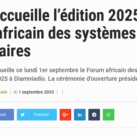
6 août 2026
Sénégal : la presse salue le nouvel appui financier 
ccueille l’édition 202
5 août 2026
Sénégal : les subventions à l’énergie bondissent à 729 milliards FCFA pour contenir les pri
fricain des systèmes
5 août 2026
Sénégal : le niveau du fleuve Sénégal poursuit sa montée à Podor, les autor
aires
5 août 2026
Sénégal : Ousmane Diagne prêtera serment le 11 août comme président 
ueille ce lundi 1er septembre le Forum africain d
025 à Diamniadio. La cérémonie d’ouverture prési
le:
1 septembre 2025
ANDI
book
Tweetez!