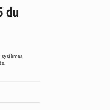
de la Banque mondiale
5 du
x des carburants et de l’électricité
ités appellent à la vigilance
du Conseil constitutionnel
es systèmes
dée…