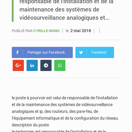
responsable de l'installation et de la
maintenance des systèmes de
Sénégal : Ousmane Diagne prêtera serment le 11 août comme président du Conseil constitutionnel
vidéosurveillance analogiques et…
le:
2 mai 2018
PUBLIÉ PAR
CYRILLE NONO
Partager sur Facebook
Tweetez!
le poste à pourvoir est celui de responsable de l’installation
et de la maintenance des systèmes de vidéosurveillance
analogiques et ip, des routeurs, des pare-feu, de
l’équipement informatique et de la configuration du réseau.
description du poste
le technicien est responsable de l’installation et de la