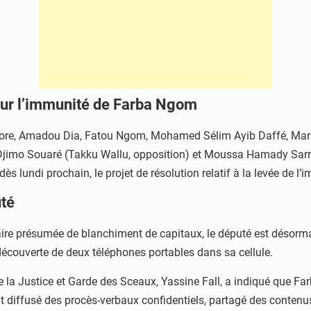
sur l’immunité de Farba Ngom
re, Amadou Dia, Fatou Ngom, Mohamed Sélim Ayib Daffé, Mari
jimo Souaré (Takku Wallu, opposition) et Moussa Hamady Sarr (n
 dès lundi prochain, le projet de résolution relatif à la levée de
uté
aire présumée de blanchiment de capitaux, le député est désorma
 la découverte de deux téléphones portables dans sa cellule.
e de la Justice et Garde des Sceaux, Yassine Fall, a indiqué que
ait diffusé des procès-verbaux confidentiels, partagé des cont