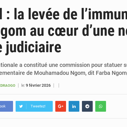
6 août 2026
Sénégal : la presse salue le nouvel appui financier 
 : la levée de l’immun
5 août 2026
Sénégal : les subventions à l’énergie bondissent à 729 milliards FCFA pour contenir les pri
gom au cœur d’une n
5 août 2026
Sénégal : le niveau du fleuve Sénégal poursuit sa montée à Podor, les autor
 judiciaire
5 août 2026
Sénégal : Ousmane Diagne prêtera serment le 11 août comme président 
tionale a constitué une commission pour statuer su
rlementaire de Mouhamadou Ngom, dit Farba Ngom
le:
9 février 2026
UEDRAOGO
book
Tweetez!