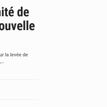
de la Banque mondiale
ité de
x des carburants et de l’électricité
ouvelle
ités appellent à la vigilance
du Conseil constitutionnel
r la levée de
,…