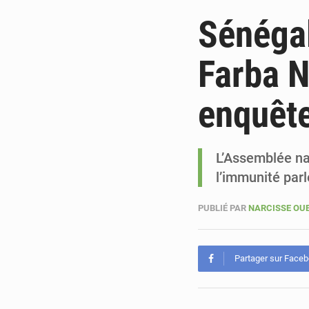
Sénégal
Farba N
enquête
L’Assemblée na
l’immunité pa
PUBLIÉ PAR
NARCISSE O
Partager sur Face