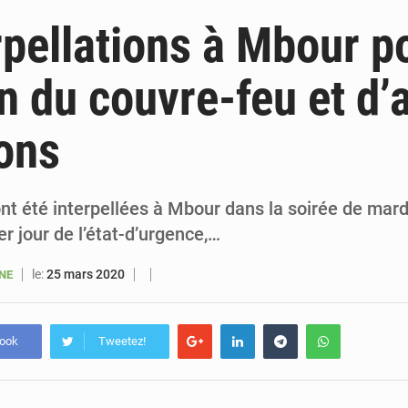
6 août 2026
Sénégal : la presse salue le nouvel appui financier 
rpellations à Mbour p
5 août 2026
Sénégal : les subventions à l’énergie bondissent à 729 milliards FCFA pour contenir les pri
on du couvre-feu et d’
5 août 2026
Sénégal : le niveau du fleuve Sénégal poursuit sa montée à Podor, les autor
ions
5 août 2026
Sénégal : Ousmane Diagne prêtera serment le 11 août comme président 
t été interpellées à Mbour dans la soirée de mard
er jour de l’état-d’urgence,…
le:
25 mars 2020
ANE
book
Tweetez!