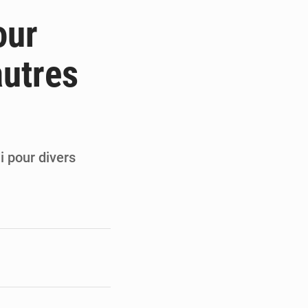
de la Banque mondiale
our
x des carburants et de l’électricité
autres
ités appellent à la vigilance
du Conseil constitutionnel
i pour divers