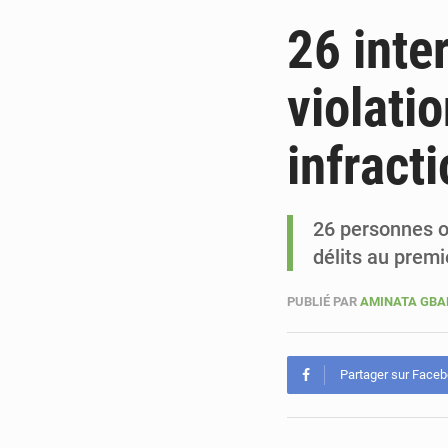
26 inte
violati
infract
26 personnes on
délits au premi
PUBLIÉ PAR
AMINATA GB
Partager sur Face