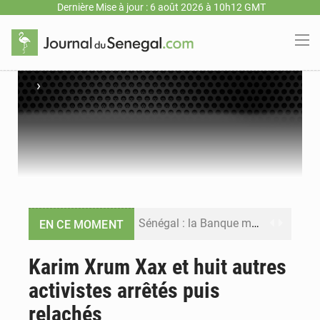
Dernière Mise à jour : 6 août 2026 à 10h12 GMT
›
Sénégal : la Banque mondiale annonce un financement de 340 milliards FCFA pour soutenir les priorités de la Vision Sénégal 2050
EN CE MOMENT
Sénégal : la presse salue le nouvel appui financier de la Banque mondiale
Karim Xrum Xax et huit autres
activistes arrêtés puis
Sénégal : les subventions à l’énergie bondissent à 729 milliards FCFA pour contenir les prix des carburants et de l’électricité
relachés
Sénégal : le niveau du fleuve Sénégal poursuit sa montée à Podor, les autorités appellent à la vigilance