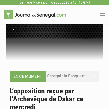
Dernière Mise à jour : 6 août 2026 à 10h12 GMT
›
Sénégal : la Banque mondiale annonce un financement de 340 milliards FCFA pour soutenir les priorités de la Vision Sénégal 2050
EN CE MOMENT
Sénégal : la presse salue le nouvel appui financier de la Banque mondiale
L’opposition reçue par
l’Archevêque de Dakar ce
Sénégal : les subventions à l’énergie bondissent à 729 milliards FCFA pour contenir les prix des carburants et de l’électricité
mercredi
Sénégal : le niveau du fleuve Sénégal poursuit sa montée à Podor, les autorités appellent à la vigilance