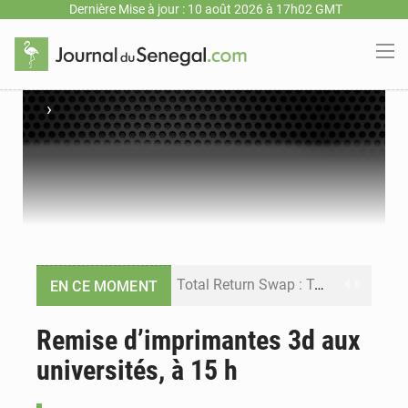
Dernière Mise à jour : 10 août 2026 à 17h02 GMT
›
Total Return Swap : Takku Wallu Sénégal veut enquêter sur une opération financière de 650 millions d’euros
EN CE MOMENT
Session extraordinaire : Ousmane Sonko met fin à la plénière plus tôt que prévu à l’Assemblée nationale
Remise d’imprimantes 3d aux
universités, à 15 h
Journée nationale de l’Arbre : le Sénégal mise sur les communautés pour faire grandir les plantations
Hôpital de Tivaouane : le nouvel établissement ouvre ses portes avant le Gamou 2026