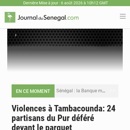
Dernière Mise à jour : 6 août 2026 à 10h12 GMT
›
Sénégal : la Banque mondiale annonce un financement de 340 milliards FCFA pour soutenir les priorités de la Vision Sénégal 2050
EN CE MOMENT
Sénégal : la presse salue le nouvel appui financier de la Banque mondiale
Violences à Tambacounda: 24
partisans du Pur déféré
Sénégal : les subventions à l’énergie bondissent à 729 milliards FCFA pour contenir les prix des carburants et de l’électricité
devant le parquet
Sénégal : le niveau du fleuve Sénégal poursuit sa montée à Podor, les autorités appellent à la vigilance