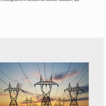
© RTS