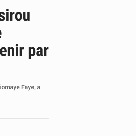
de la Banque mondiale
sirou
x des carburants et de l’électricité
e
ités appellent à la vigilance
enir par
du Conseil constitutionnel
Diomaye Faye, a