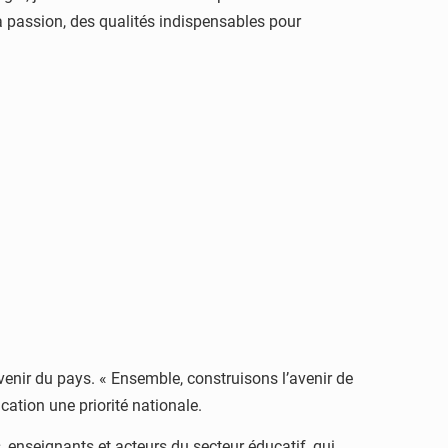
la passion, des qualités indispensables pour
venir du pays. « Ensemble, construisons l’avenir de
ucation une priorité nationale.
, enseignants et acteurs du secteur éducatif, qui