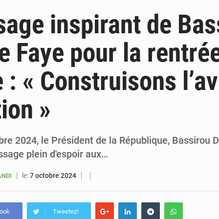
6 août 2026
Sénégal : la presse salue le nouvel appui financier 
age inspirant de Bas
5 août 2026
Sénégal : les subventions à l’énergie bondissent à 729 milliards FCFA pour contenir les pri
 Faye pour la rentré
5 août 2026
Sénégal : le niveau du fleuve Sénégal poursuit sa montée à Podor, les autor
e : « Construisons l’av
5 août 2026
Sénégal : Ousmane Diagne prêtera serment le 11 août comme président 
tion »
bre 2024, le Président de la République, Bassirou 
sage plein d'espoir aux…
le:
7 octobre 2024
ANDI
book
Tweetez!