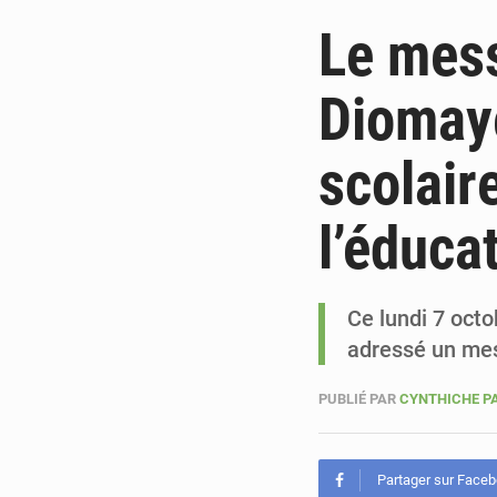
Le mess
Diomaye
scolair
l’éduca
Ce lundi 7 octo
adressé un mes
PUBLIÉ PAR
CYNTHICHE P
Partager sur Face