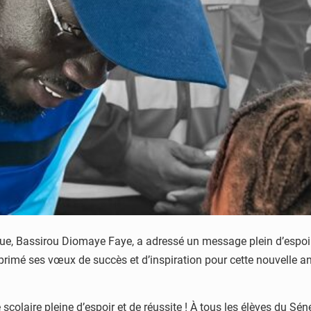
que, Bassirou Diomaye Faye, a adressé un message plein d’espoir
exprimé ses vœux de succès et d’inspiration pour cette nouvell
colaire pleine d’espoir et de réussite ! À tous les élèves du Séné