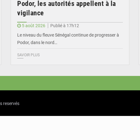
Podor, les autorités appellent à la
vigilance
5 août 2026
Publié à 17h12
Le niveau du fleuve Sénégal continue de progresser à
Podor, dans le nord…
SAVOIR PLUS
ts reservés