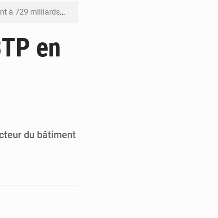
x des carburants et de l’électricité
ités appellent à la vigilance
BTP en
du Conseil constitutionnel
ons sur un faible retour financier
st en visite au Sénégal
cteur du bâtiment