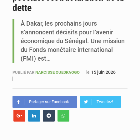
dette
Sénégal : Ousmane Diagne prêtera serment le 11 août comme président du Conseil constitutionnel
À Dakar, les prochains jours
s’annoncent décisifs pour l’avenir
économique du Sénégal. Une mission
du Fonds monétaire international
(FMI) est…
le:
15 juin 2026
PUBLIÉ PAR
NARCISSE OUEDRAOGO
Partager sur Facebook
Tweetez!