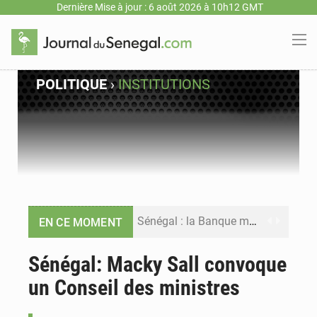
Dernière Mise à jour : 6 août 2026 à 10h12 GMT
POLITIQUE
›
INSTITUTIONS
Sénégal : la Banque mondiale annonce un financement de 340 milliards FCFA pour soutenir les priorités de la Vision Sénégal 2050
EN CE MOMENT
Sénégal : la presse salue le nouvel appui financier de la Banque mondiale
Sénégal: Macky Sall convoque
un Conseil des ministres
Sénégal : les subventions à l’énergie bondissent à 729 milliards FCFA pour contenir les prix des carburants et de l’électricité
Sénégal : le niveau du fleuve Sénégal poursuit sa montée à Podor, les autorités appellent à la vigilance