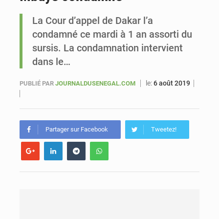
La Cour d’appel de Dakar l’a
Sénégal : Ousmane Diagne prêtera serment le 11 août comme président du Conseil constitutionnel
condamné ce mardi à 1 an assorti du
sursis. La condamnation intervient
dans le…
le:
6 août 2019
PUBLIÉ PAR
JOURNALDUSENEGAL.COM
Partager sur Facebook
Tweetez!