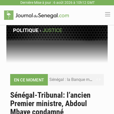
Dernière Mise à jour : 6 août 2026 à 10h12 GMT
POLITIQUE
›
JUSTICE
Sénégal : la Banque mondiale annonce un financement de 340 milliards FCFA pour soutenir les priorités de la Vision Sénégal 2050
EN CE MOMENT
Sénégal : la presse salue le nouvel appui financier de la Banque mondiale
Sénégal-Tribunal: l’ancien
Premier ministre, Abdoul
Sénégal : les subventions à l’énergie bondissent à 729 milliards FCFA pour contenir les prix des carburants et de l’électricité
Mbaye condamné
Sénégal : le niveau du fleuve Sénégal poursuit sa montée à Podor, les autorités appellent à la vigilance