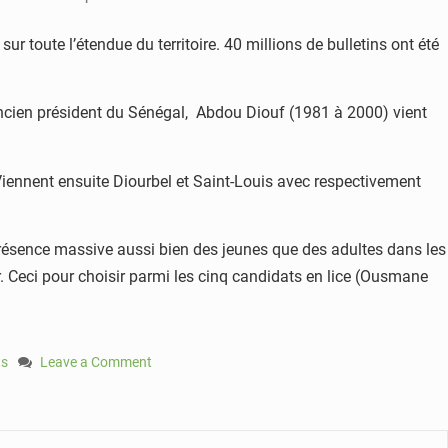
r toute l’étendue du territoire. 40 millions de bulletins ont été
L’ancien président du Sénégal, Abdou Diouf (1981 à 2000) vient
 Viennent ensuite Diourbel et Saint-Louis avec respectivement
e présence massive aussi bien des jeunes que des adultes dans les
ier. Ceci pour choisir parmi les cinq candidats en lice (Ousmane
ts
Leave a Comment
on
Sénégal:
près
de