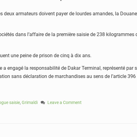
les deux armateurs doivent payer de lourdes amandes, la Douane 
x sociétés dans l’affaire de la première saisie de 238 kilogramme
uent une peine de prison de cinq à dix ans.
ne a engagé la responsabilité de Dakar Terminal, représenté par 
ation sans déclaration de marchandises au sens de l’article 39
ogue saisie
,
Grimaldi
Leave a Comment
on
Saisie
de
Drogue
au