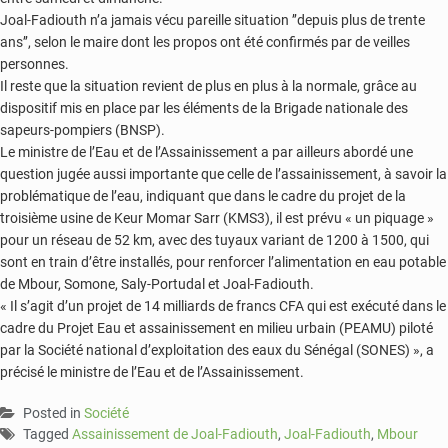
Joal-Fadiouth n’a jamais vécu pareille situation ’’depuis plus de trente
ans’’, selon le maire dont les propos ont été confirmés par de veilles
personnes.
Il reste que la situation revient de plus en plus à la normale, grâce au
dispositif mis en place par les éléments de la Brigade nationale des
sapeurs-pompiers (BNSP).
Le ministre de l’Eau et de l’Assainissement a par ailleurs abordé une
question jugée aussi importante que celle de l’assainissement, à savoir la
problématique de l’eau, indiquant que dans le cadre du projet de la
troisième usine de Keur Momar Sarr (KMS3), il est prévu « un piquage »
pour un réseau de 52 km, avec des tuyaux variant de 1200 à 1500, qui
sont en train d’être installés, pour renforcer l’alimentation en eau potable
de Mbour, Somone, Saly-Portudal et Joal-Fadiouth.
« Il s’agit d’un projet de 14 milliards de francs CFA qui est exécuté dans le
cadre du Projet Eau et assainissement en milieu urbain (PEAMU) piloté
par la Société national d’exploitation des eaux du Sénégal (SONES) », a
précisé le ministre de l’Eau et de l’Assainissement.
Posted in
Société
Tagged
Assainissement de Joal-Fadiouth
,
Joal-Fadiouth
,
Mbour