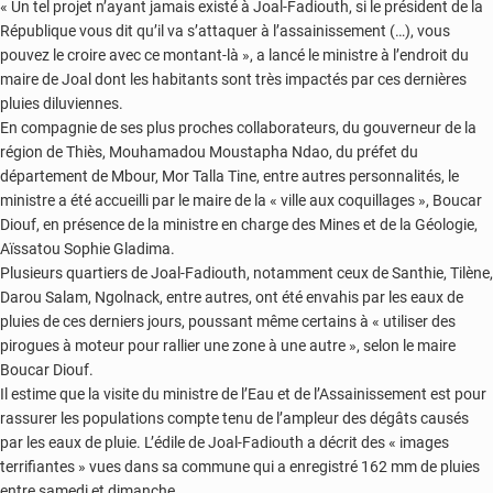
« Un tel projet n’ayant jamais existé à Joal-Fadiouth, si le président de la
République vous dit qu’il va s’attaquer à l’assainissement (…), vous
pouvez le croire avec ce montant-là », a lancé le ministre à l’endroit du
maire de Joal dont les habitants sont très impactés par ces dernières
pluies diluviennes.
En compagnie de ses plus proches collaborateurs, du gouverneur de la
région de Thiès, Mouhamadou Moustapha Ndao, du préfet du
département de Mbour, Mor Talla Tine, entre autres personnalités, le
ministre a été accueilli par le maire de la « ville aux coquillages », Boucar
Diouf, en présence de la ministre en charge des Mines et de la Géologie,
Aïssatou Sophie Gladima.
Plusieurs quartiers de Joal-Fadiouth, notamment ceux de Santhie, Tilène,
Darou Salam, Ngolnack, entre autres, ont été envahis par les eaux de
pluies de ces derniers jours, poussant même certains à « utiliser des
pirogues à moteur pour rallier une zone à une autre », selon le maire
Boucar Diouf.
Il estime que la visite du ministre de l’Eau et de l’Assainissement est pour
rassurer les populations compte tenu de l’ampleur des dégâts causés
par les eaux de pluie. L’édile de Joal-Fadiouth a décrit des « images
terrifiantes » vues dans sa commune qui a enregistré 162 mm de pluies
entre samedi et dimanche.