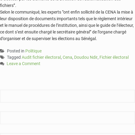
fichiers’’.
Selon le communiqué, les experts ‘’ont enfin sollicité de la CENA la mise à
leur disposition de documents importants tels que le règlement intérieur
et le manuel de procédures de l’institution, ainsi que le guide de l’électeur,
ce dont s’est ensuite chargé le secrétaire général’’ de l’organe chargé
d’organiser et de superviser les élections au Sénégal.
Posted in
Politique
Tagged
Audit fichier électoral
,
Cena
,
Doudou Ndir
,
Fichier électoral
Leave a Comment
on
Doudou
Ndir
espère
un
climat
serein
pour
l’audit
du
fichier