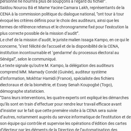
personne ne nourrira plus de soupçons à l’égard du fichier’’.
Saïdou Nourou Bâ et Mame Yacine Camara Lakh, représentants de la
CENA à la commission politique du dialogue national, ‘’ont tour à tour
évoqué les critères définis pour le choix des auditeurs, ainsi que les
termes de référence retenus et le chronogramme fixé pour l’exécution la
plus correcte possible de la mission d’audit’’.
Le chef de la mission d’audit, le juriste malien Issaga Kampo, en ce qui le
concerne, ‘’s’est félicité de l’accueil et de la disponibilité de la CENA,
institution incontournable et ‘gendarme’ du processus électoral au
Sénégal’’, selon le communiqué.
Le texte signale qu’outre M. Kampo, la délégation des auditeurs
comprend MM. Mamady Condé (Guinée), auditeur système
d’information, Mokhtar Hamidi (France), spécialiste des fichiers
électoraux et de la biométrie, et Essey Senah Koupogbé (Togo),
démographe statisticien.
‘’Dans leurs interventions, les quatre experts ont expliqué les démarches
qu’ils sont en train d’effectuer pour rendre leur travail efficace avant
d’insister sur le fait que cette première visite à la CENA sera suivie
d’autres, notamment auprès du service informatique de l’institution et de
son équipe qui contrôle et supervise les opérations d’édition des cartes
d’électeur par les éléments de la Direction de l’automatisation des