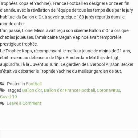
Trophées Kopa et Yachine), France Football en désignera onze en fin
d’année, avec la révélation de l’équipe de tous les temps élue par le jury
habituel du Ballon d’Or, à savoir quelque 180 jurés répartis dans le
monde entier.
L’an passé, Lionel Messi avait reçu son sixième Ballon d’Or alors que
chez les joueuses, l’Américaine Megan Rapinoe avait remporté le
prestigieux trophée.
Le Trophée Kopa, récompensant le meilleur jeune de moins de 21 ans,
était revenu au défenseur de l’Ajax Amsterdam Matthijs de Ligt,
aujourd’hui à la Juventus Turin. Le gardien de Liverpool Alisson Becker
s’était vu décerner le Trophée Yachine du meilleur gardien de but.
Posted in
Football
Tagged
Ballon d'or
,
Ballon d'or France Football
,
Coronavirus
,
Covid-19
Leave a Comment
on
Il
n’y
aura
pas