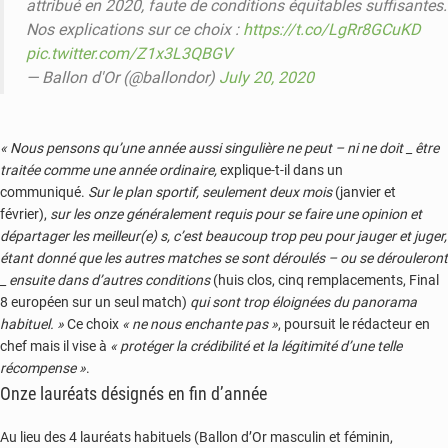
attribué en 2020, faute de conditions équitables suffisantes.
Nos explications sur ce choix :
https://t.co/LgRr8GCuKD
pic.twitter.com/Z1x3L3QBGV
— Ballon d'Or (@ballondor)
July 20, 2020
« Nous pensons qu’une année aussi singulière ne peut – ni ne doit _ être
traitée comme une année
ordinaire,
explique-t-il dans un
communiqué.
Sur le plan sportif, seulement deux mois
(janvier et
février),
sur les onze généralement requis pour se faire une opinion et
départager les meilleur(e) s, c’est beaucoup trop peu pour jauger et juger,
étant donné que les autres matches se sont déroulés – ou se dérouleront
_ ensuite dans d’autres conditions
(huis clos, cinq remplacements, Final
8 européen sur un seul match)
qui sont trop éloignées du panorama
habituel. »
Ce choix
« ne nous enchante pas »
, poursuit le rédacteur en
chef mais il vise à
« protéger la crédibilité et la légitimité d’une telle
récompense »
.
Onze lauréats désignés en fin d’année
Au lieu des 4 lauréats habituels (Ballon d’Or masculin et féminin,