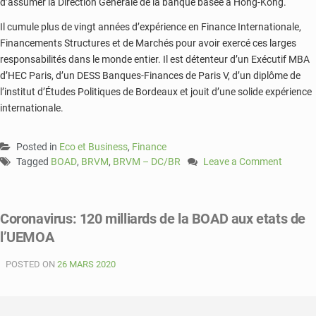
d’assumer la Direction Générale de la banque basée à Hong-Kong.
Il cumule plus de vingt années d’expérience en Finance Internationale,
Financements Structures et de Marchés pour avoir exercé ces larges
responsabilités dans le monde entier. Il est détenteur d’un Exécutif MBA
d’HEC Paris, d’un DESS Banques-Finances de Paris V, d’un diplôme de
l’institut d’Études Politiques de Bordeaux et jouit d’une solide expérience
internationale.
Posted in
Eco et Business
,
Finance
Tagged
BOAD
,
BRVM
,
BRVM – DC/BR
Leave a Comment
on
Visite
de
Coronavirus: 120 milliards de la BOAD aux etats de
travail
l’UEMOA
du
président
POSTED ON
26 MARS 2020
de
la
BOAD
à