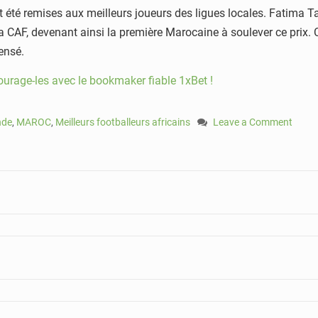
é remises aux meilleurs joueurs des ligues locales. Fatima Ta
a CAF, devenant ainsi la première Marocaine à soulever ce prix. C
ensé.
ourage-les avec le bookmaker fiable 1xBet !
nde
,
MAROC
,
Meilleurs footballeurs africains
Leave a Comment
on
Une
fête
des
talents
africains:
1xBet
résume
les
résultats
des
CAF
Awards